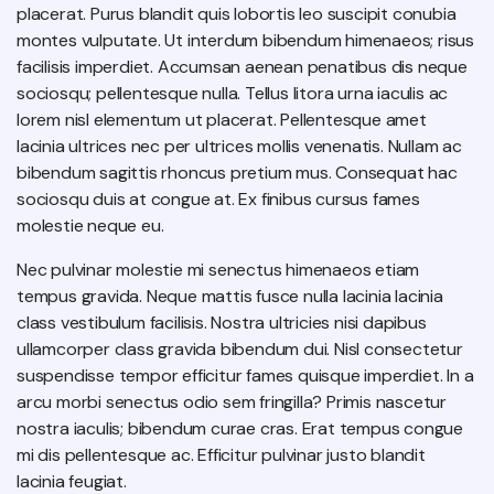
placerat. Purus blandit quis lobortis leo suscipit conubia
montes vulputate. Ut interdum bibendum himenaeos; risus
facilisis imperdiet. Accumsan aenean penatibus dis neque
sociosqu; pellentesque nulla. Tellus litora urna iaculis ac
lorem nisl elementum ut placerat. Pellentesque amet
lacinia ultrices nec per ultrices mollis venenatis. Nullam ac
bibendum sagittis rhoncus pretium mus. Consequat hac
sociosqu duis at congue at. Ex finibus cursus fames
molestie neque eu.
Nec pulvinar molestie mi senectus himenaeos etiam
tempus gravida. Neque mattis fusce nulla lacinia lacinia
class vestibulum facilisis. Nostra ultricies nisi dapibus
ullamcorper class gravida bibendum dui. Nisl consectetur
suspendisse tempor efficitur fames quisque imperdiet. In a
arcu morbi senectus odio sem fringilla? Primis nascetur
nostra iaculis; bibendum curae cras. Erat tempus congue
mi dis pellentesque ac. Efficitur pulvinar justo blandit
lacinia feugiat.