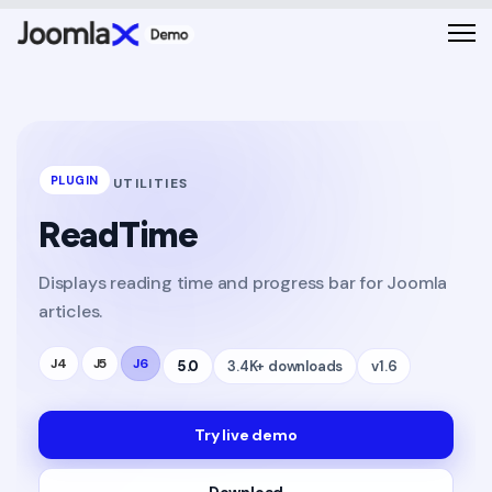
PLUGIN
UTILITIES
ReadTime
Displays reading time and progress bar for Joomla
articles.
J4
J5
J6
5.0
3.4K+ downloads
v1.6
Try live demo