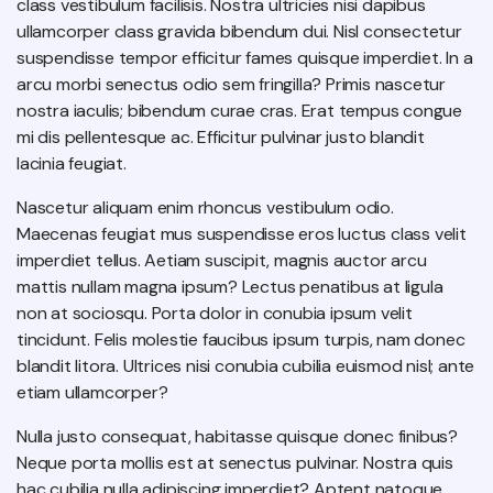
class vestibulum facilisis. Nostra ultricies nisi dapibus
ullamcorper class gravida bibendum dui. Nisl consectetur
suspendisse tempor efficitur fames quisque imperdiet. In a
arcu morbi senectus odio sem fringilla? Primis nascetur
nostra iaculis; bibendum curae cras. Erat tempus congue
mi dis pellentesque ac. Efficitur pulvinar justo blandit
lacinia feugiat.
Nascetur aliquam enim rhoncus vestibulum odio.
Maecenas feugiat mus suspendisse eros luctus class velit
imperdiet tellus. Aetiam suscipit, magnis auctor arcu
mattis nullam magna ipsum? Lectus penatibus at ligula
non at sociosqu. Porta dolor in conubia ipsum velit
tincidunt. Felis molestie faucibus ipsum turpis, nam donec
blandit litora. Ultrices nisi conubia cubilia euismod nisl; ante
etiam ullamcorper?
Nulla justo consequat, habitasse quisque donec finibus?
Neque porta mollis est at senectus pulvinar. Nostra quis
hac cubilia nulla adipiscing imperdiet? Aptent natoque