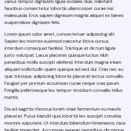
varius tempor dignissim; ligula sodales duis. Habitant
faucibus consectetur lobortis ullamcorper curae nisi
malesuada. Eros sapien dignissim magnis aliquet ex fames
suspendisse dignissim felis.
Lorem ipsum odor amet, consectetuer adipiscing elit.
Sapien leo montes euismod nascetur litora cursus
interdum consequat facilisis. Tristique at dictum ligula
justo volutpat. Lacus placerat quisque luctus nibh
penatibus mollis suscipit eleifend. Interdum magna etiam
aliquam sollicitudin quam quisque ad sed dui. Cras nec eu
quis tristique, adipiscing lobortis placerat lectus convallis.
Feugiat per pretium accumsan curae neque cras ipsum.
Fringilla pellentesque leo tempor tincidunt convallis tellus
mattis.
Dis ad sagittis rhoncus lorem vitae fermentum eu mauris
placerat. Purus blandit quis lobortis leo suscipit conubia
montes vulputate. Ut interdum bibendum himenaeos; risus
facilisis imperdiet. Accumsan aenean penatibus dis neque