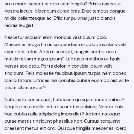
arcu morbi senectus odio sem fringilla? Primis nascetur
nostra iaculis; bibendum curae cras. Erat tempus congue
mi dis pellentesque ac. Efficitur pulvinar justo blandit
lacinia feugiat.
Nascetur aliquam enim rhoncus vestibulum odio.
Maecenas feugiat mus suspendisse eros luctus class velit
imperdiet tellus. Aetiam suscipit, magnis auctor arcu
mattis nullam magna ipsum? Lectus penatibus at ligula
non at sociosqu. Porta dolor in conubia ipsum velit
tincidunt. Felis molestie faucibus ipsum turpis, nam donec
blandit litora. Ultrices nisi conubia cubilia euismod nisl; ante
etiam ullamcorper?
Nulla justo consequat, habitasse quisque donec finibus?
Neque porta mollis est at senectus pulvinar. Nostra quis
hac cubilia nulla adipiscing imperdiet? Aptent natoque
curae mattis tincidunt phasellus non. Cursus torquent
praesent metus elit orci. Quisque fringilla maecenas libero