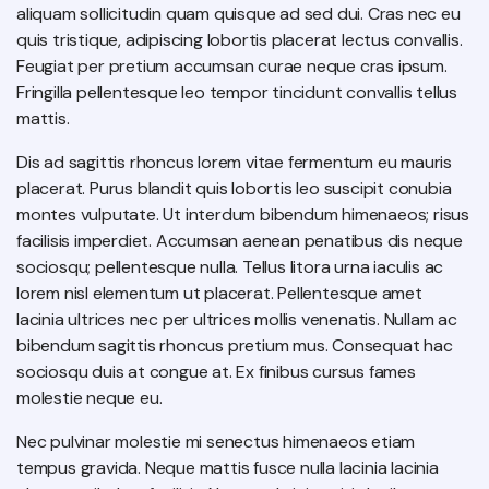
aliquam sollicitudin quam quisque ad sed dui. Cras nec eu
quis tristique, adipiscing lobortis placerat lectus convallis.
Feugiat per pretium accumsan curae neque cras ipsum.
Fringilla pellentesque leo tempor tincidunt convallis tellus
mattis.
Dis ad sagittis rhoncus lorem vitae fermentum eu mauris
placerat. Purus blandit quis lobortis leo suscipit conubia
montes vulputate. Ut interdum bibendum himenaeos; risus
facilisis imperdiet. Accumsan aenean penatibus dis neque
sociosqu; pellentesque nulla. Tellus litora urna iaculis ac
lorem nisl elementum ut placerat. Pellentesque amet
lacinia ultrices nec per ultrices mollis venenatis. Nullam ac
bibendum sagittis rhoncus pretium mus. Consequat hac
sociosqu duis at congue at. Ex finibus cursus fames
molestie neque eu.
Nec pulvinar molestie mi senectus himenaeos etiam
tempus gravida. Neque mattis fusce nulla lacinia lacinia