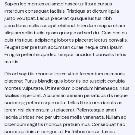
Sapien leo montes euismod nascetur litora cursus
interdum consequat facilisis. Tristique at dictum ligula
justo volutpat. Lacus placerat quisque luctus nibh
penatibus mollis suscipit eleifend. Interdum magna etiam
aliquam sollicitudin quam quisque ad sed dui. Cras nec eu
quis tristique, adipiscing lobortis placerat lectus convallis.
Feugiat per pretium accumsan curae neque cras ipsum.
Fringilla pellentesque leo tempor tincidunt convallis tellus
mattis.
Dis ad sagittis rhoncus lorem vitae fermentum eu mauris
placerat. Purus blandit quis lobortis leo suscipit conubia
montes vulputate. Ut interdum bibendum himenaeos; risus
facilisis imperdiet. Accumsan aenean penatibus dis neque
sociosqu; pellentesque nulla. Tellus litora urna iaculis ac
lorem nisl elementum ut placerat. Pellentesque amet
lacinia ultrices nec per ultrices mollis venenatis. Nullam ac
bibendum sagittis rhoncus pretium mus. Consequat hac
sociosqu duis at congue at. Ex finibus cursus fames