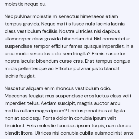
molestie neque eu.
Nec pulvinar molestie mi senectus himenaeos etiam
tempus gravida. Neque mattis fusce nulla lacinia lacinia
class vestibulum facilisis. Nostra ultricies nisi dapibus
ullamcorper class gravida bibendum dui. Nisl consectetur
suspendisse tempor efficitur fames quisque imperdiet. In a
arcu morbi senectus odio sem fringilla? Primis nascetur
nostra iaculis; bibendum curae cras. Erat tempus congue
mi dis pellentesque ac. Efficitur pulvinar justo blandit
lacinia feugiat.
Nascetur aliquam enim rhoncus vestibulum odio.
Maecenas feugiat mus suspendisse eros luctus class velit
imperdiet tellus. Aetiam suscipit, magnis auctor arcu
mattis nullam magna ipsum? Lectus penatibus at ligula
non at sociosqu. Porta dolor in conubia ipsum velit
tincidunt. Felis molestie faucibus ipsum turpis, nam donec
blandit litora. Ultrices nisi conubia cubilia euismod nisl; ante