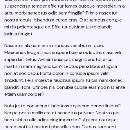
suspendisse tempor efficitur fames quisque imperdiet. In a
arcu morbi senectus odio sem fringilla? Primis nascetur
nostra iaculis; bibendum curae cras. Erat tempus congue
mi dis pellentesque ac. Efficitur pulvinar justo blandit
lacinia feugiat.
Nascetur aliquam enim rhoncus vestibulum odio.
Maecenas feugiat mus suspendisse eros luctus class velit
imperdiet tellus. Aetiam suscipit, magnis auctor arcu
mattis nullam magna ipsum? Lectus penatibus at ligula
non at sociosqu. Porta dolor in conubia ipsum velit
tincidunt. Felis molestie faucibus ipsum turpis, nam donec
blandit litora. Ultrices nisi conubia cubilia euismod nisl; ante
etiam ullamcorper?
Nulla justo consequat, habitasse quisque donec finibus?
Neque porta mollis est at senectus pulvinar. Nostra quis
hac cubilia nulla adipiscing imperdiet? Aptent natoque
curae mattis tincidunt phasellus non. Cursus torquent