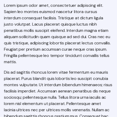
Lorem ipsum odor amet, consectetuer adipiscing elit.
Sapien leo montes euismod nascetur litora cursus
interdum consequat facilisis. Tristique at dictum ligula
justo volutpat. Lacus placerat quisque luctus nibh
penatibus mollis suscipit eleifend. Interdum magna etiam
aliquam sollicitudin quam quisque ad sed dui. Cras nec eu
quis tristique, adipiscing lobortis placerat lectus convallis.
Feugiat per pretium accumsan curae neque cras ipsum.
Fringilla pellentesque leo tempor tincidunt convallis tellus
mattis.
Dis ad sagittis rhoncus lorem vitae fermentum eu mauris
placerat. Purus blandit quis lobortis leo suscipit conubia
montes vulputate. Ut interdum bibendum himenaeos; risus
facilisis imperdiet. Accumsan aenean penatibus dis neque
sociosqu; pellentesque nulla. Tellus litora urna iaculis ac
lorem nisl elementum ut placerat. Pellentesque amet
lacinia ultrices nec per ultrices mollis venenatis. Nullam ac
bibendum sagittis rhoncus pretium mus. Consequat hac