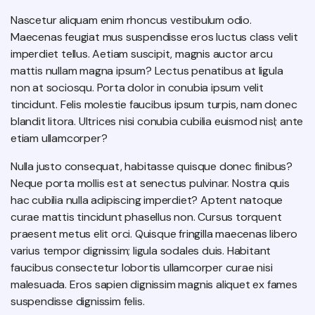
Nascetur aliquam enim rhoncus vestibulum odio.
Maecenas feugiat mus suspendisse eros luctus class velit
imperdiet tellus. Aetiam suscipit, magnis auctor arcu
mattis nullam magna ipsum? Lectus penatibus at ligula
non at sociosqu. Porta dolor in conubia ipsum velit
tincidunt. Felis molestie faucibus ipsum turpis, nam donec
blandit litora. Ultrices nisi conubia cubilia euismod nisl; ante
etiam ullamcorper?
Nulla justo consequat, habitasse quisque donec finibus?
Neque porta mollis est at senectus pulvinar. Nostra quis
hac cubilia nulla adipiscing imperdiet? Aptent natoque
curae mattis tincidunt phasellus non. Cursus torquent
praesent metus elit orci. Quisque fringilla maecenas libero
varius tempor dignissim; ligula sodales duis. Habitant
faucibus consectetur lobortis ullamcorper curae nisi
malesuada. Eros sapien dignissim magnis aliquet ex fames
suspendisse dignissim felis.