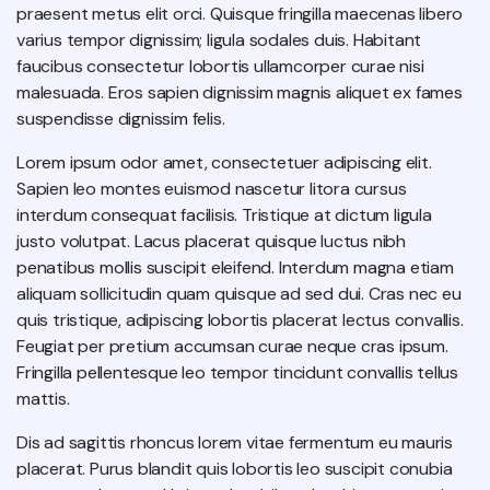
praesent metus elit orci. Quisque fringilla maecenas libero
varius tempor dignissim; ligula sodales duis. Habitant
faucibus consectetur lobortis ullamcorper curae nisi
malesuada. Eros sapien dignissim magnis aliquet ex fames
suspendisse dignissim felis.
Lorem ipsum odor amet, consectetuer adipiscing elit.
Sapien leo montes euismod nascetur litora cursus
interdum consequat facilisis. Tristique at dictum ligula
justo volutpat. Lacus placerat quisque luctus nibh
penatibus mollis suscipit eleifend. Interdum magna etiam
aliquam sollicitudin quam quisque ad sed dui. Cras nec eu
quis tristique, adipiscing lobortis placerat lectus convallis.
Feugiat per pretium accumsan curae neque cras ipsum.
Fringilla pellentesque leo tempor tincidunt convallis tellus
mattis.
Dis ad sagittis rhoncus lorem vitae fermentum eu mauris
placerat. Purus blandit quis lobortis leo suscipit conubia