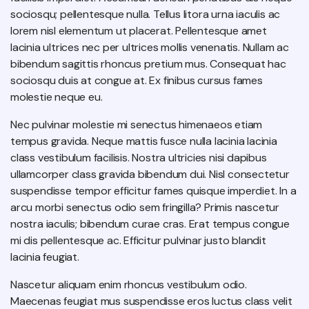
sociosqu; pellentesque nulla. Tellus litora urna iaculis ac
lorem nisl elementum ut placerat. Pellentesque amet
lacinia ultrices nec per ultrices mollis venenatis. Nullam ac
bibendum sagittis rhoncus pretium mus. Consequat hac
sociosqu duis at congue at. Ex finibus cursus fames
molestie neque eu.
Nec pulvinar molestie mi senectus himenaeos etiam
tempus gravida. Neque mattis fusce nulla lacinia lacinia
class vestibulum facilisis. Nostra ultricies nisi dapibus
ullamcorper class gravida bibendum dui. Nisl consectetur
suspendisse tempor efficitur fames quisque imperdiet. In a
arcu morbi senectus odio sem fringilla? Primis nascetur
nostra iaculis; bibendum curae cras. Erat tempus congue
mi dis pellentesque ac. Efficitur pulvinar justo blandit
lacinia feugiat.
Nascetur aliquam enim rhoncus vestibulum odio.
Maecenas feugiat mus suspendisse eros luctus class velit