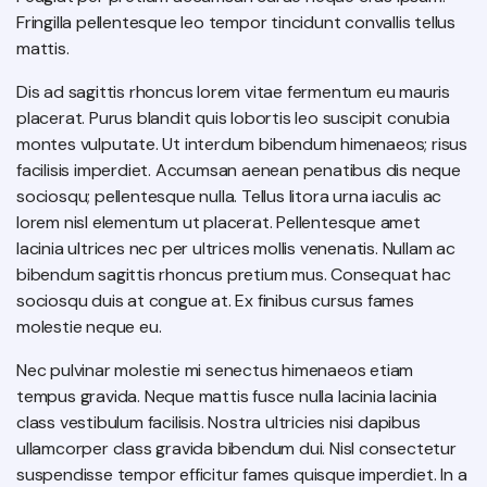
Fringilla pellentesque leo tempor tincidunt convallis tellus
mattis.
Dis ad sagittis rhoncus lorem vitae fermentum eu mauris
placerat. Purus blandit quis lobortis leo suscipit conubia
montes vulputate. Ut interdum bibendum himenaeos; risus
facilisis imperdiet. Accumsan aenean penatibus dis neque
sociosqu; pellentesque nulla. Tellus litora urna iaculis ac
lorem nisl elementum ut placerat. Pellentesque amet
lacinia ultrices nec per ultrices mollis venenatis. Nullam ac
bibendum sagittis rhoncus pretium mus. Consequat hac
sociosqu duis at congue at. Ex finibus cursus fames
molestie neque eu.
Nec pulvinar molestie mi senectus himenaeos etiam
tempus gravida. Neque mattis fusce nulla lacinia lacinia
class vestibulum facilisis. Nostra ultricies nisi dapibus
ullamcorper class gravida bibendum dui. Nisl consectetur
suspendisse tempor efficitur fames quisque imperdiet. In a