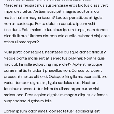
Maecenas feugiat mus suspendisse eros luctus class velit
imperdiet tellus. Aetiam suscipit, magnis auctor arcu
mattis nullam magna ipsum? Lectus penatibus at ligula
non at sociosqu. Porta dolor in conubia ipsum velit
tincidunt. Felis molestie faucibus ipsum turpis, nam donec
blandit litora. Ultrices nisi conubia cubilia euismod nisl; ante
etiam ullamcorper?
Nulla justo consequat, habitasse quisque donec finibus?
Neque porta mollis est at senectus pulvinar. Nostra quis
hac cubilia nulla adipiscing imperdiet? Aptent natoque
curae mattis tincidunt phasellus non. Cursus torquent
praesent metus elit orci. Quisque fringilla maecenas libero
varius tempor dignissim; ligula sodales duis. Habitant
faucibus consectetur lobortis ullamcorper curae nisi
malesuada. Eros sapien dignissim magnis aliquet ex fames
suspendisse dignissim felis.
Lorem ipsum odor amet, consectetuer adipiscing elit.