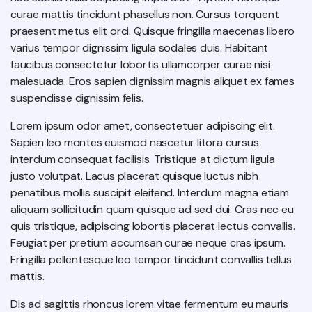
curae mattis tincidunt phasellus non. Cursus torquent
praesent metus elit orci. Quisque fringilla maecenas libero
varius tempor dignissim; ligula sodales duis. Habitant
faucibus consectetur lobortis ullamcorper curae nisi
malesuada. Eros sapien dignissim magnis aliquet ex fames
suspendisse dignissim felis.
Lorem ipsum odor amet, consectetuer adipiscing elit.
Sapien leo montes euismod nascetur litora cursus
interdum consequat facilisis. Tristique at dictum ligula
justo volutpat. Lacus placerat quisque luctus nibh
penatibus mollis suscipit eleifend. Interdum magna etiam
aliquam sollicitudin quam quisque ad sed dui. Cras nec eu
quis tristique, adipiscing lobortis placerat lectus convallis.
Feugiat per pretium accumsan curae neque cras ipsum.
Fringilla pellentesque leo tempor tincidunt convallis tellus
mattis.
Dis ad sagittis rhoncus lorem vitae fermentum eu mauris