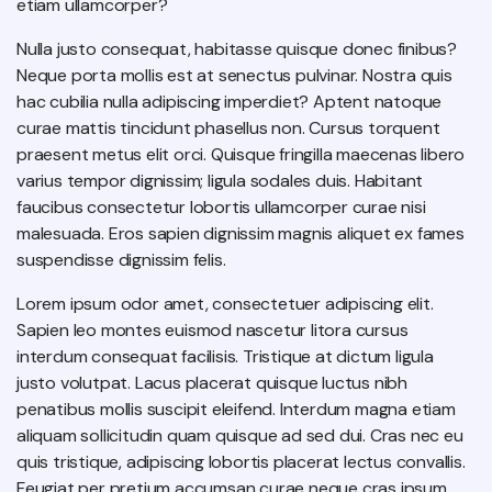
etiam ullamcorper?
Nulla justo consequat, habitasse quisque donec finibus?
Neque porta mollis est at senectus pulvinar. Nostra quis
hac cubilia nulla adipiscing imperdiet? Aptent natoque
curae mattis tincidunt phasellus non. Cursus torquent
praesent metus elit orci. Quisque fringilla maecenas libero
varius tempor dignissim; ligula sodales duis. Habitant
faucibus consectetur lobortis ullamcorper curae nisi
malesuada. Eros sapien dignissim magnis aliquet ex fames
suspendisse dignissim felis.
Lorem ipsum odor amet, consectetuer adipiscing elit.
Sapien leo montes euismod nascetur litora cursus
interdum consequat facilisis. Tristique at dictum ligula
justo volutpat. Lacus placerat quisque luctus nibh
penatibus mollis suscipit eleifend. Interdum magna etiam
aliquam sollicitudin quam quisque ad sed dui. Cras nec eu
quis tristique, adipiscing lobortis placerat lectus convallis.
Feugiat per pretium accumsan curae neque cras ipsum.