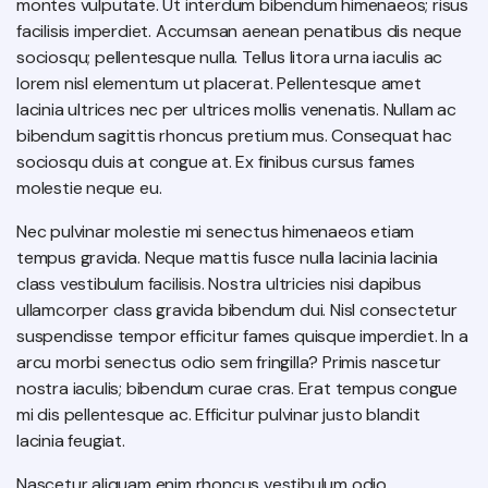
montes vulputate. Ut interdum bibendum himenaeos; risus
facilisis imperdiet. Accumsan aenean penatibus dis neque
sociosqu; pellentesque nulla. Tellus litora urna iaculis ac
lorem nisl elementum ut placerat. Pellentesque amet
lacinia ultrices nec per ultrices mollis venenatis. Nullam ac
bibendum sagittis rhoncus pretium mus. Consequat hac
sociosqu duis at congue at. Ex finibus cursus fames
molestie neque eu.
Nec pulvinar molestie mi senectus himenaeos etiam
tempus gravida. Neque mattis fusce nulla lacinia lacinia
class vestibulum facilisis. Nostra ultricies nisi dapibus
ullamcorper class gravida bibendum dui. Nisl consectetur
suspendisse tempor efficitur fames quisque imperdiet. In a
arcu morbi senectus odio sem fringilla? Primis nascetur
nostra iaculis; bibendum curae cras. Erat tempus congue
mi dis pellentesque ac. Efficitur pulvinar justo blandit
lacinia feugiat.
Nascetur aliquam enim rhoncus vestibulum odio.