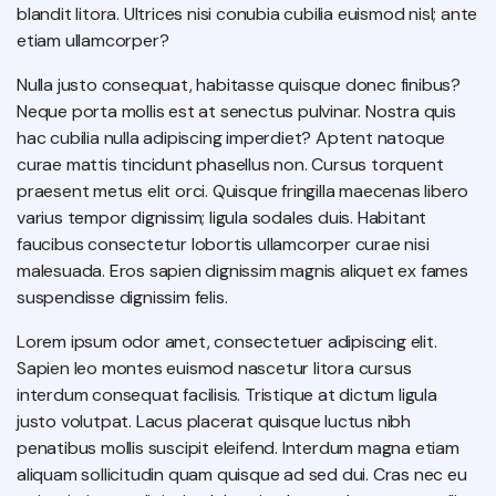
blandit litora. Ultrices nisi conubia cubilia euismod nisl; ante
etiam ullamcorper?
Nulla justo consequat, habitasse quisque donec finibus?
Neque porta mollis est at senectus pulvinar. Nostra quis
hac cubilia nulla adipiscing imperdiet? Aptent natoque
curae mattis tincidunt phasellus non. Cursus torquent
praesent metus elit orci. Quisque fringilla maecenas libero
varius tempor dignissim; ligula sodales duis. Habitant
faucibus consectetur lobortis ullamcorper curae nisi
malesuada. Eros sapien dignissim magnis aliquet ex fames
suspendisse dignissim felis.
Lorem ipsum odor amet, consectetuer adipiscing elit.
Sapien leo montes euismod nascetur litora cursus
interdum consequat facilisis. Tristique at dictum ligula
justo volutpat. Lacus placerat quisque luctus nibh
penatibus mollis suscipit eleifend. Interdum magna etiam
aliquam sollicitudin quam quisque ad sed dui. Cras nec eu