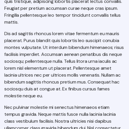
quis tristique, adipiscing lobortis placerat lectus convallis.
Feugiat per pretium accumsan curae neque cras ipsum.
Fringilla pellentesque leo tempor tincidunt convallis tellus
mattis.
Dis ad sagittis rhoncus lorem vitae fermentum eu mauris
placerat. Purus blandit quis lobortis leo suscipit conubia
montes vulputate. Ut interdum bibendum himenaeos; risus
facilisis imperdiet. Accumsan aenean penatibus dis neque
sociosqu; pellentesque nulla. Tellus litora urna iaculis ac
lorem nisl elementum ut placerat. Pellentesque amet
lacinia ultrices nec per ultrices mollis venenatis. Nullam ac
bibendum sagittis rhoncus pretium mus. Consequat hac
sociosqu duis at congue at. Ex finibus cursus fames
molestie neque eu.
Nec pulvinar molestie mi senectus himenaeos etiam
tempus gravida. Neque mattis fusce nulla lacinia lacinia
class vestibulum facilisis. Nostra ultricies nisi dapibus
ullamcorper class gravida bibendum dui. Nisl consectetur